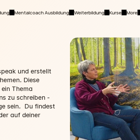
dung
Mentalcoach Ausbildung
Weiterbildung
Kurse
More
eak und erstellt 
hemen. Diese 
 ein Thema 
s zu schreiben - 
e sein.  Du findest 
er auf deiner 