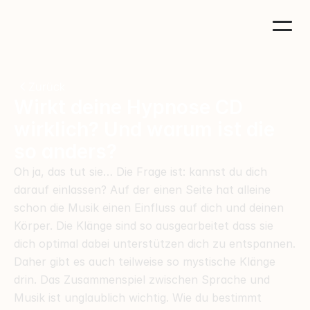
Zurück
Wirkt deine Hypnose CD 
wirklich? Und warum ist die 
so anders?
Oh ja, das tut sie… Die Frage ist: kannst du dich 
darauf einlassen? Auf der einen Seite hat alleine 
schon die Musik einen Einfluss auf dich und deinen 
Körper. Die Klänge sind so ausgearbeitet dass sie 
dich optimal dabei unterstützen dich zu entspannen. 
Daher gibt es auch teilweise so mystische Klänge 
drin. Das Zusammenspiel zwischen Sprache und 
Musik ist unglaublich wichtig. Wie du bestimmt 