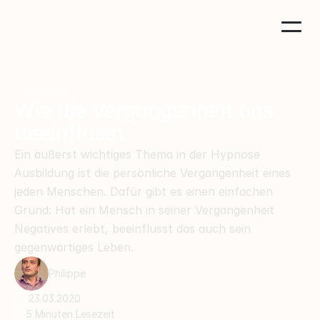
Zurück
Wie die Vergangenheit uns 
beeinflusst
Ein äußerst wichtiges Thema in der Hypnose 
Ausbildung ist die persönliche Vergangenheit eines 
jeden Menschen. Dafür gibt es einen einfachen 
Grund: Hat ein Mensch in seiner Vergangenheit 
Negatives erlebt, beeinflusst das auch sein 
gegenwärtiges Leben.
Philippe
23.03.2020
5 Minuten Lesezeit