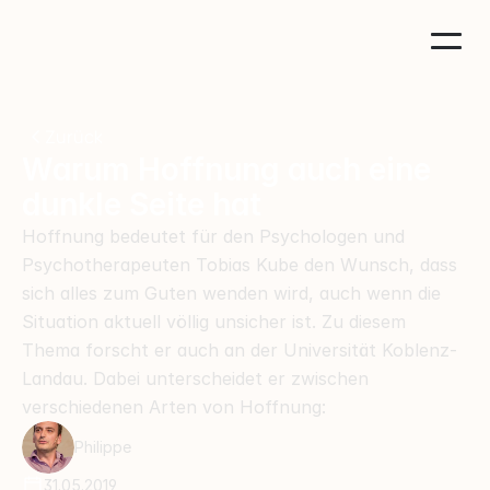
Zurück
Warum Hoffnung auch eine 
dunkle Seite hat
Hoffnung bedeutet für den Psychologen und 
Psychotherapeuten Tobias Kube den Wunsch, dass 
sich alles zum Guten wenden wird, auch wenn die 
Situation aktuell völlig unsicher ist. Zu diesem 
Thema forscht er auch an der Universität Koblenz-
Landau. Dabei unterscheidet er zwischen 
verschiedenen Arten von Hoffnung:
Philippe
31.05.2019