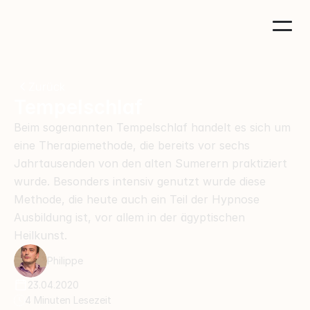
Zurück
Tempelschlaf
Beim sogenannten Tempelschlaf handelt es sich um 
eine Therapiemethode, die bereits vor sechs 
Jahrtausenden von den alten Sumerern praktiziert 
wurde. Besonders intensiv genutzt wurde diese 
Methode, die heute auch ein Teil der Hypnose 
Ausbildung ist, vor allem in der ägyptischen 
Heilkunst.
Philippe
23.04.2020
4 Minuten Lesezeit