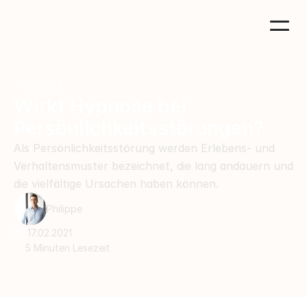
Zurück
Wirkt Hypnose bei 
Persönlichkeitsstörungen?
Als Persönlichkeitsstörung werden Erlebens- und 
Verhaltensmuster bezeichnet, die lang andauern und 
die vielfältige Ursachen haben können.
Philippe
17.02.2021
5 Minuten Lesezeit