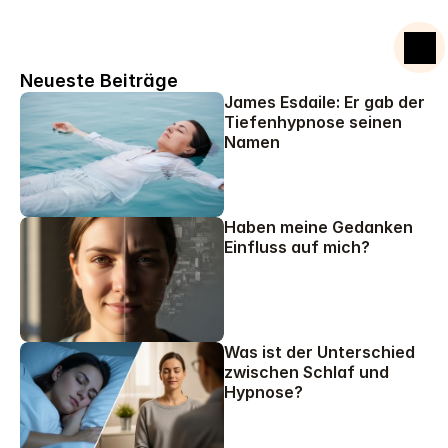
Mentalcoach Ausbildung
Starte deine Reise zur Veränderung.
Neueste Beiträge
James Esdaile: Er gab der 
Tiefenhypnose seinen 
Namen
Haben meine Gedanken 
Einfluss auf mich?
Was ist der Unterschied 
zwischen Schlaf und 
Hypnose?