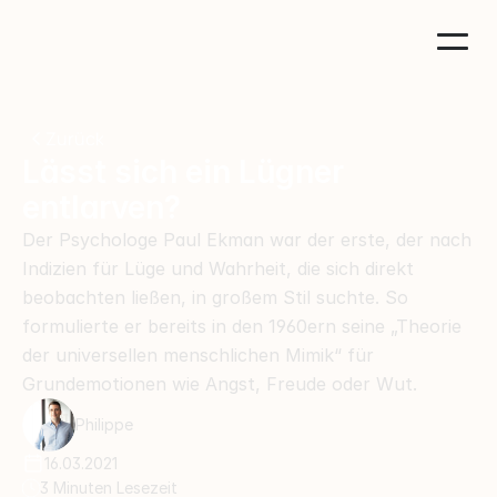
Zurück
Lässt sich ein Lügner 
entlarven?
Der Psychologe Paul Ekman war der erste, der nach 
Indizien für Lüge und Wahrheit, die sich direkt 
beobachten ließen, in großem Stil suchte. So 
formulierte er bereits in den 1960ern seine „Theorie 
der universellen menschlichen Mimik“ für 
Grundemotionen wie Angst, Freude oder Wut.
Philippe
16.03.2021
3 Minuten Lesezeit