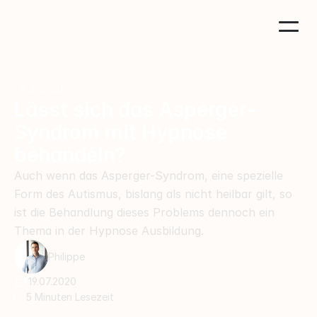
Zurück
Lässt sich das Asperger-
Syndrom mit Hypnose 
behandeln?
Auch wenn das Asperger-Syndrom, eine spezielle 
Form des Autismus, bislang als nicht heilbar gilt, so 
ist die Behandlung dieses Problems dennoch ein 
Thema in der Hypnose Ausbildung.
Philippe
19.07.2020
5 Minuten Lesezeit